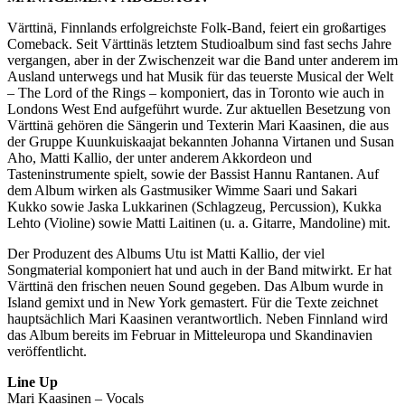
Värttinä, Finnlands erfolgreichste Folk-Band, feiert ein großartiges
Comeback. Seit Värttinäs letztem Studioalbum sind fast sechs Jahre
vergangen, aber in der Zwischenzeit war die Band unter anderem im
Ausland unterwegs und hat Musik für das teuerste Musical der Welt
– The Lord of the Rings – komponiert, das in Toronto wie auch in
Londons West End aufgeführt wurde. Zur aktuellen Besetzung von
Värttinä gehören die Sängerin und Texterin Mari Kaasinen, die aus
der Gruppe Kuunkuiskaajat bekannten Johanna Virtanen und Susan
Aho, Matti Kallio, der unter anderem Akkordeon und
Tasteninstrumente spielt, sowie der Bassist Hannu Rantanen. Auf
dem Album wirken als Gastmusiker Wimme Saari und Sakari
Kukko sowie Jaska Lukkarinen (Schlagzeug, Percussion), Kukka
Lehto (Violine) sowie Matti Laitinen (u. a. Gitarre, Mandoline) mit.
Der Produzent des Albums Utu ist Matti Kallio, der viel
Songmaterial komponiert hat und auch in der Band mitwirkt. Er hat
Värttinä den frischen neuen Sound gegeben. Das Album wurde in
Island gemixt und in New York gemastert. Für die Texte zeichnet
hauptsächlich Mari Kaasinen verantwortlich. Neben Finnland wird
das Album bereits im Februar in Mitteleuropa und Skandinavien
veröffentlicht.
Line Up
Mari Kaasinen – Vocals