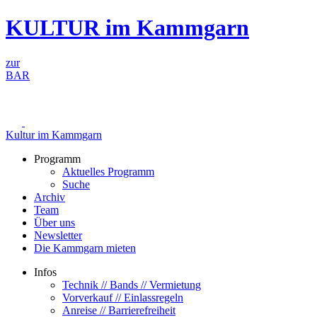
Zum
KULTUR im Kammgarn
Inhalt
springen
zur
BAR
Kultur im Kammgarn
Programm
Aktuelles Programm
Suche
Archiv
Team
Über uns
Newsletter
Die Kammgarn mieten
Infos
Technik // Bands // Vermietung
Vorverkauf // Einlassregeln
Anreise // Barrierefreiheit