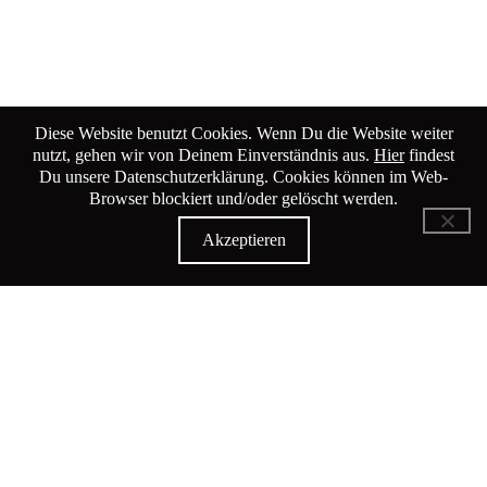
Diese Website benutzt Cookies. Wenn Du die Website weiter
nutzt, gehen wir von Deinem Einverständnis aus.
Hier
findest
Du unsere Datenschutzerklärung. Cookies können im Web-
Browser blockiert und/oder gelöscht werden.
Akzeptieren
KiK Kultur im Kammgarn
Baumgartenstrasse 19
8200 Schaffhausen
Tel: 052 624 01 40
Öffnungszeiten KiK-Büro: